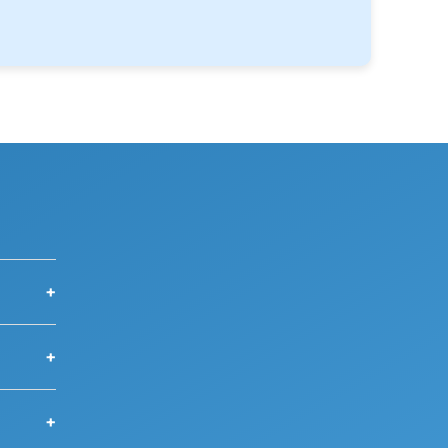
+
+
+